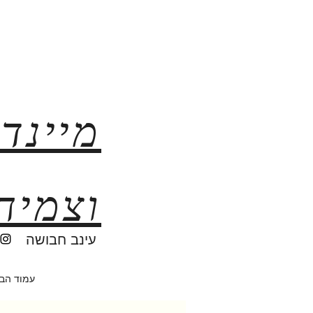
מיינד
וצמיח
עינב חבושה
עמוד הב