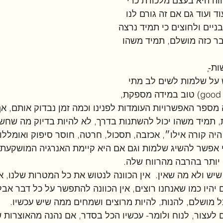
וה היא בעצם מלכודת כדי 
 ועוד גם אם זה גורם לנו 
בניים ולחוצים כי תמיד נרצה 
 דבר כזה מושלם, תמיד משהו 
ת-ֶ
על שלמות לשים לב מתי 
טוב דיו (good enough) טוב במידה מספקת, 
מספר האפשרויות העומדות לפנינו וכמה זמן נבדוק אותם, אף
תמיד משהו יכול להשתנות בדרך, לא להיות בדיוק מה שחשב
יה קורה אילו״, אכזבה, תסכול, חרטה, חוסר סיפוק ואומללות
 אפשר להשיג שלמות וגם אם היא קיימת האנרגיה המושקעת 
 יותר בהרבה מהרווח שלה.
יש ולא מה שאין.  אין הכוונה לנטוש את כל המטרות שלנו, אי
יהיו כמו שאנחנו רוצים, אין הכוונה להתפשר על כל דבר אב
ל מושלם, להנות, להיות מרוצים ושמחים ממה שיש עכשיו.
 לעצור, לנוח ולומר- עכשיו הכל בסדר, אם נהנה מהאוצרות ש