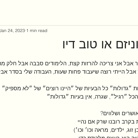
Jan 24, 2023
1 min read
יזם או טוב דיו
אבל אני צריכה להרזות קצת, הלימודים סבבה אבל חלק מה
 אבל הייתי רוצה שיעבוד פחות שעות, העבודה שלי בסדר אבל 
ות ״גדולות״ כל הבעיות של ״היינו רוצים״ של ״לא מספיק״ 
כל ״רגיל״, שגרה, אין בעיות ״גדולות״
ושרים ושלווים?
קרב רובנו שרק אם נהיי 
זוג, ילדים, מראה וכו׳ וכו׳) 