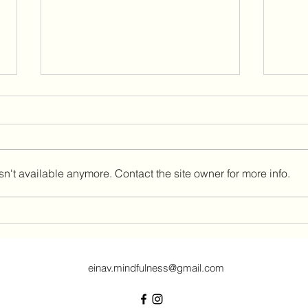
הקשבה מהלב
n't available anymore. Contact the site owner for more info.
אותי
רומא
einav.mindfulness@gmail.com